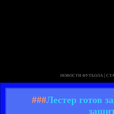
|
НОВОСТИ ФУТБОЛА
СТ
###
Лестер готов з
защит