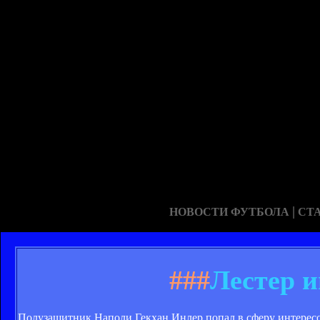
|
НОВОСТИ ФУТБОЛА
СТ
###
Лестер 
Полузащитник Наполи Гекхан Инлер попал в сферу интересов Л