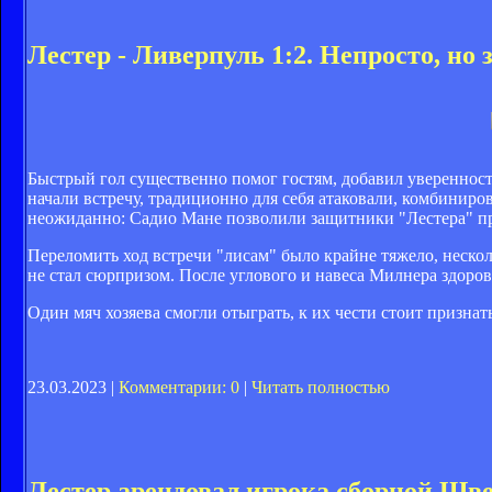
Лестер - Ливерпуль 1:2. Непросто, но
Быстрый гол существенно помог гостям, добавил увереннос
начали встречу, традиционно для себя атаковали, комбиниро
неожиданно: Садио Мане позволили защитники "Лестера" при
Переломить ход встречи "лисам" было крайне тяжело, нескол
не стал сюрпризом. После углового и навеса Милнера здоров
Один мяч хозяева смогли отыграть, к их чести стоит признать
23.03.2023 |
Комментарии: 0
|
Читать полностью
Лестер арендовал игрока сборной Шв