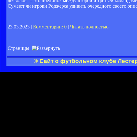
дьяволов" – это поединок между второй и третьей командам
Сумеют ли игроки Роджерса удивить очередного своего оппо
23.03.2023 |
Комментарии: 0
|
Читать полностью
Страницы:
© Сайт о футбольном клубе Лестер