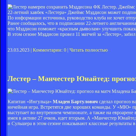
ФК Лестер. Джеймс
22-летний хавбек «Лестера» Джеймс Мэддисон может подпис
По информации источника, руководство клуба не хочет отпу
Ранее сообщалось, что в подписании 22-летнего англичанин
что Мэддисон поможет «красным дьяволам» улучшить показат
В этом сезоне Мэддисон провел 11 матчей за «Лестер», заби
23.03.2023 |
Комментарии: 0
|
Читать полностью
Лестер – Манчестер Юнайтед: прогно
Капитан «Ингульца»
Младен Бартулович
сделал прогноз на
ничейная игра. Встретятся две хороших команды. У «МЮ» пре
выступает во внутреннем чемпионате, а также на евроарене
имея в активе 27 очков, идет вторым. А «Манчестер Юнайтед»
и Сульшера в этом сезоне показывают классные результаты 