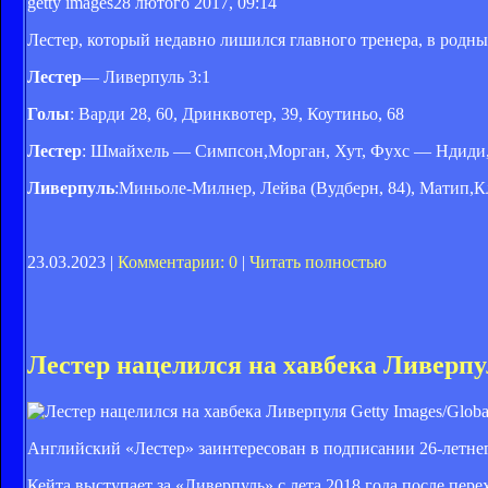
getty images
28 лютого 2017, 09:14
Лестер, который недавно лишился главного тренера, в родны
Лестер
— Ливерпуль 3:1
Голы
: Варди 28, 60, Дринквотер, 39, Коутиньо, 68
Лестер
: Шмайхель — Симпсон,Морган, Хут, Фухс — Ндиди, Д
Ливерпуль
:Миньоле-Милнер, Лейва (Вудберн, 84), Матип,
23.03.2023 |
Комментарии: 0
|
Читать полностью
Лестер нацелился на хавбека Ливерпу
Getty Images/Globa
Английский «Лестер» заинтересован в подписании 26-летн
Кейта выступает за «Ливерпуль» с лета 2018 года после пер