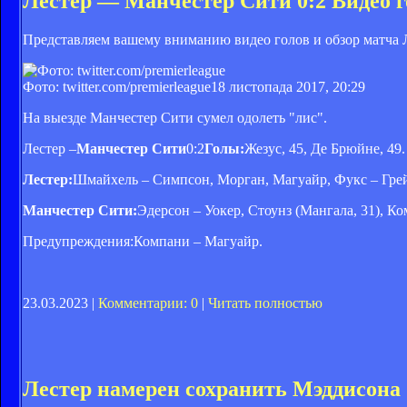
Лестер — Манчестер Сити 0:2 Видео г
Представляем вашему вниманию видео голов и обзор матча 
Фото: twitter.com/premierleague
18 листопада 2017, 20:29
На выезде Манчестер Сити сумел одолеть "лис".
Лестер –
Манчестер Сити
0:2
Голы:
Жезус, 45, Де Брюйне, 49.
Лестер:
Шмайхель – Симпсон, Морган, Магуайр, Фукс – Грей,
Манчестер Сити:
Эдерсон – Уокер, Стоунз (Мангала, 31), Ко
Предупреждения:Компани – Магуайр.
23.03.2023 |
Комментарии: 0
|
Читать полностью
Лестер намерен сохранить Мэддисона