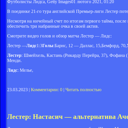
Футболисты Лидса, Getty Images
01 лютого 2021, 01:20
В поединке 21-го тура английской Премьер-лиги Лестер пот
Несмотря на ничейный счет по итогам первого тайма, после
обеспечить три набранные очка в своей актив.
Смотрите видео голов и обзор матча Лестер — Лидс:
Лестер —
Лидс
1:3
Голы
:
Барнс, 12 — Даллас, 15,Бемфорд, 70,
Лестер
: Шмейхель, Кастань (Рикарду Перейра, 37), Фофана 
Менди.
Лидс
: Мелье,
23.03.2023 |
Комментарии: 0
|
Читать полностью
Лестер: Настасич — альтернатива Ач